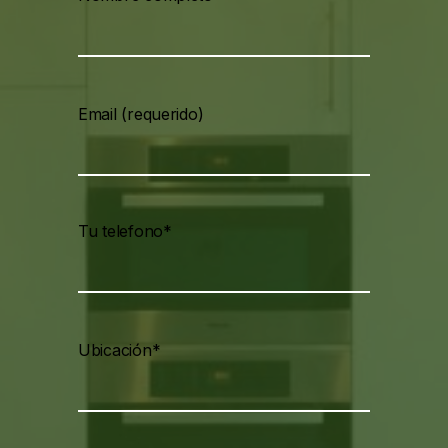
Email (requerido)
Tu telefono*
Ubicación*