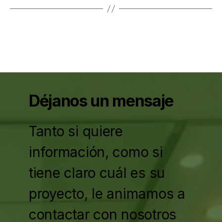
Déjanos un mensaje
Tanto si quiere
información, como si
tiene claro cuál es su
proyecto, le animamos a
contactar con nosotros