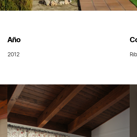
Año
C
2012
Ri