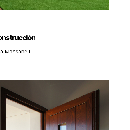
onstrucción
ba Massanell