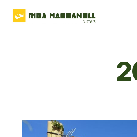
Riba
Massanell
2