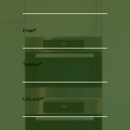
Email*
Telèfon*
Ubicació*