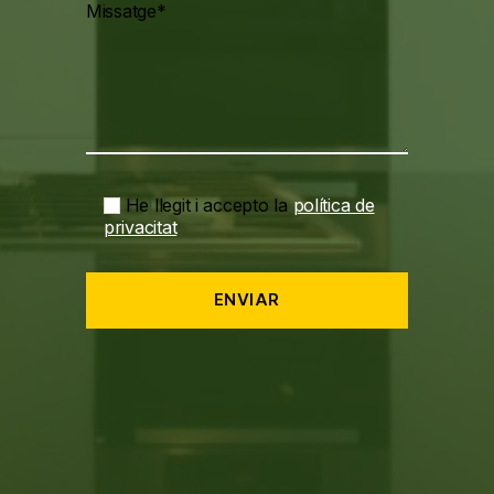
Missatge*
He llegit i accepto la
política de
privacitat