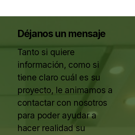
Déjanos un mensaje
Tanto si quiere
información, como si
tiene claro cuál es su
proyecto, le animamos a
contactar con nosotros
para poder ayudar a
hacer realidad su